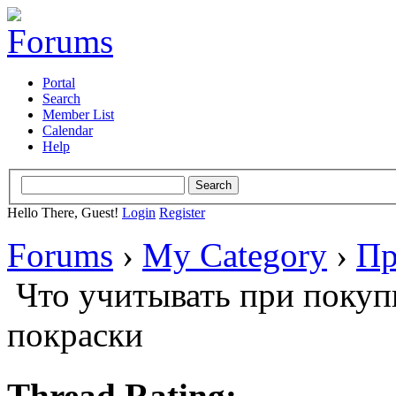
Portal
Search
Member List
Calendar
Help
Hello There, Guest!
Login
Register
Forums
›
My Category
›
Пр
Что учитывать при покуп
покраски
Thread Rating: