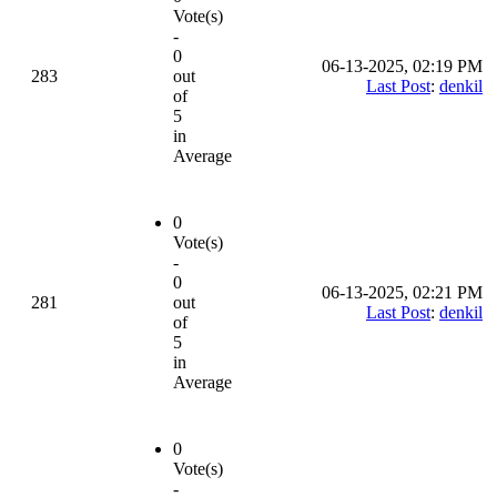
Vote(s)
-
0
06-13-2025, 02:19 PM
283
out
Last Post
:
denkil
of
5
in
Average
0
Vote(s)
-
0
06-13-2025, 02:21 PM
281
out
Last Post
:
denkil
of
5
in
Average
0
Vote(s)
-