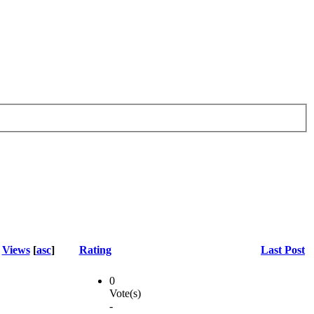
Views
[
asc
]
Rating
Last Post
0
Vote(s)
-