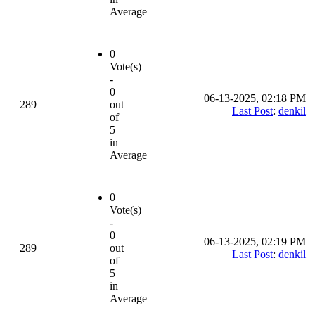
Average
0
Vote(s)
-
0
06-13-2025, 02:18 PM
289
out
Last Post
:
denkil
of
5
in
Average
0
Vote(s)
-
0
06-13-2025, 02:19 PM
289
out
Last Post
:
denkil
of
5
in
Average