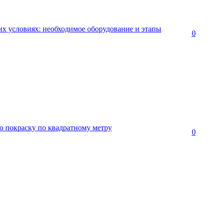
х условиях: необходимое оборудование и этапы
0
ю покраску по квадратному метру
0