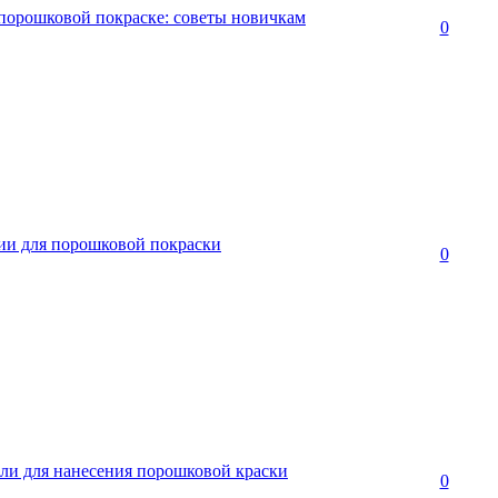
 порошковой покраске: советы новичкам
0
ии для порошковой покраски
0
али для нанесения порошковой краски
0