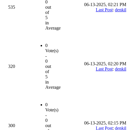
0
06-13-2025, 02:21 PM
535
out
Last Post
:
denkil
of
5
in
Average
0
Vote(s)
-
0
06-13-2025, 02:20 PM
320
out
Last Post
:
denkil
of
5
in
Average
0
Vote(s)
-
0
06-13-2025, 02:15 PM
300
out
Last Post
:
denkil