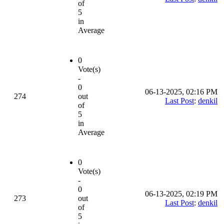
of
5
in
Average
0
Vote(s)
-
0
06-13-2025, 02:16 PM
274
out
Last Post
:
denkil
of
5
in
Average
0
Vote(s)
-
0
06-13-2025, 02:19 PM
273
out
Last Post
:
denkil
of
5