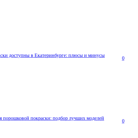
ски доступны в Екатеринбурге: плюсы и минусы
0
ля порошковой покраски: подбор лучших моделей
0