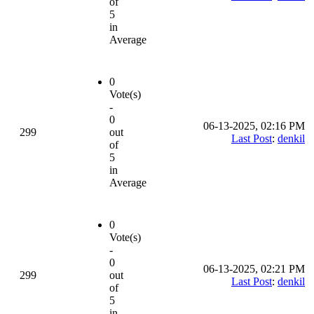
of
5
in
Average
0
Vote(s)
-
0
06-13-2025, 02:16 PM
299
out
Last Post
:
denkil
of
5
in
Average
0
Vote(s)
-
0
06-13-2025, 02:21 PM
299
out
Last Post
:
denkil
of
5
in