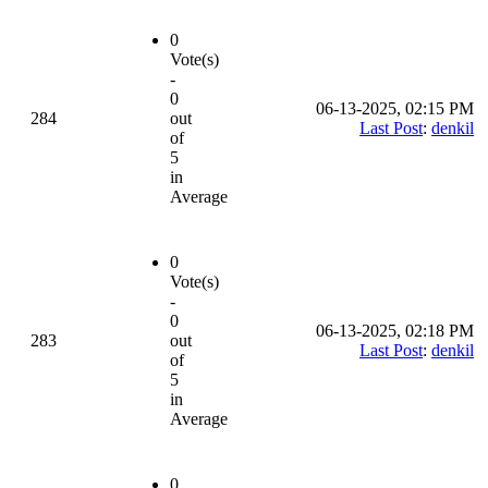
0
Vote(s)
-
0
06-13-2025, 02:15 PM
284
out
Last Post
:
denkil
of
5
in
Average
0
Vote(s)
-
0
06-13-2025, 02:18 PM
283
out
Last Post
:
denkil
of
5
in
Average
0