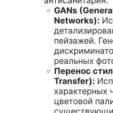
антисанитария.
GANs (Generat
Networks):
Ис
детализирова
пейзажей. Ген
дискриминато
реальных фот
Перенос стиля
Transfer):
Исп
характерных 
цветовой пал
существующи