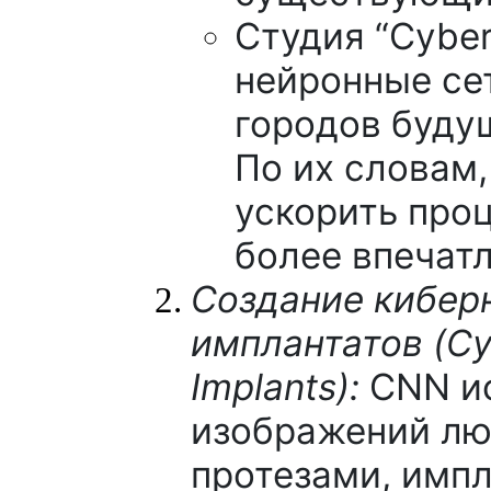
Студия “Cyber
нейронные се
городов буду
По их словам,
ускорить проц
более впечат
Создание кибер
имплантатов (Cy
Implants):
CNN ис
изображений лю
протезами, имп