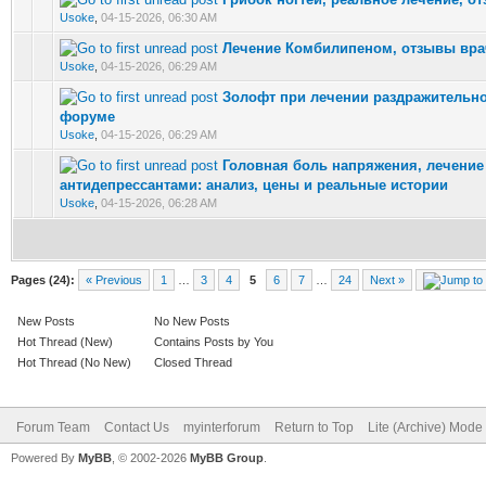
0 Vote(s) - 0 out of 5 in Average
Usoke
,
04-15-2026, 06:30 AM
Лечение Комбилипеном, отзывы вра
0 Vote(s) - 0 out of 5 in Average
Usoke
,
04-15-2026, 06:29 AM
Золофт при лечении раздражительно
0 Vote(s) - 0 out of 5 in Average
форуме
Usoke
,
04-15-2026, 06:29 AM
Головная боль напряжения, лечение
0 Vote(s) - 0 out of 5 in Average
антидепрессантами: анализ, цены и реальные истории
Usoke
,
04-15-2026, 06:28 AM
Pages (24):
« Previous
1
…
3
4
5
6
7
…
24
Next »
New Posts
No New Posts
Hot Thread (New)
Contains Posts by You
Hot Thread (No New)
Closed Thread
Forum Team
Contact Us
myinterforum
Return to Top
Lite (Archive) Mode
Powered By
MyBB
, © 2002-2026
MyBB Group
.