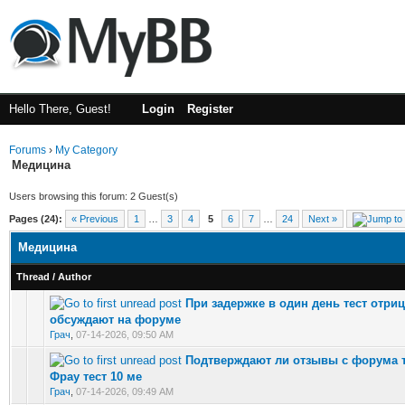
Hello There, Guest!
Login
Register
Forums
›
My Category
Медицина
Users browsing this forum: 2 Guest(s)
Pages (24):
« Previous
1
…
3
4
5
6
7
…
24
Next »
Медицина
Thread
/
Author
При задержке в один день тест отри
0 Vote(s) - 0 out of 5 in Average
обсуждают на форуме
Грач
,
07-14-2026, 09:50 AM
Подтверждают ли отзывы с форума т
0 Vote(s) - 0 out of 5 in Average
Фрау тест 10 ме
Грач
,
07-14-2026, 09:49 AM