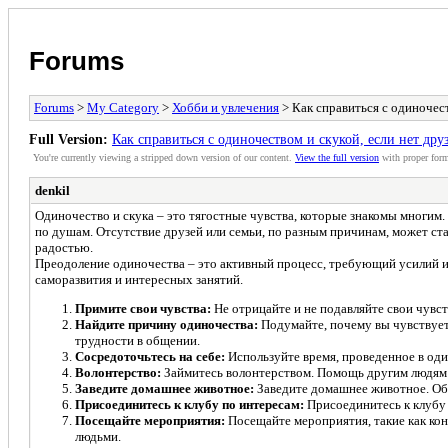
Forums
Forums
>
My Category
>
Хобби и увлечения
> Как справиться с одиночест
Full Version:
Как справиться с одиночеством и скукой, если нет дру
You're currently viewing a stripped down version of our content.
View the full version
with proper form
denkil
Одиночество и скука – это тягостные чувства, которые знакомы многим.
по душам. Отсутствие друзей или семьи, по разным причинам, может ст
радостью.
Преодоление одиночества – это активный процесс, требующий усилий и 
саморазвития и интересных занятий.
Примите свои чувства:
Не отрицайте и не подавляйте свои чувств
Найдите причину одиночества:
Подумайте, почему вы чувствуете
трудности в общении.
Сосредоточьтесь на себе:
Используйте время, проведенное в один
Волонтерство:
Займитесь волонтерством. Помощь другим людям –
Заведите домашнее животное:
Заведите домашнее животное. Общ
Присоединитесь к клубу по интересам:
Присоединитесь к клубу 
Посещайте мероприятия:
Посещайте мероприятия, такие как кон
людьми.