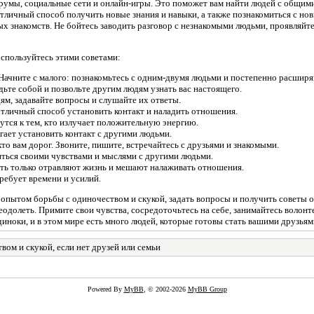
румы, социальные сети и онлайн-игры. Это поможет вам найти людей с общими
тличный способ получить новые знания и навыки, а также познакомиться с но
х знакомств. Не бойтесь заводить разговор с незнакомыми людьми, проявляйт
оспользуйтесь этими советами:
 Начните с малого: познакомьтесь с одним-двумя людьми и постепенно расширя
удьте собой и позвольте другим людям узнать вас настоящего.
ям, задавайте вопросы и слушайте их ответы.
тличный способ установить контакт и наладить отношения.
тся к тем, кто излучает положительную энергию.
ает установить контакт с другими людьми.
о вам дорог. Звоните, пишите, встречайтесь с друзьями и знакомыми.
ться своими чувствами и мыслями с другими людьми.
сть только отравляют жизнь и мешают налаживать отношения.
ребует времени и усилий.
 опытом борьбы с одиночеством и скукой, задать вопросы и получить советы 
реодолеть. Примите свои чувства, сосредоточьтесь на себе, занимайтесь волон
диноки, и в этом мире есть много людей, которые готовы стать вашими друзьям
вом и скукой, если нет друзей или семьи
Powered By
MyBB
, © 2002-2026
MyBB Group