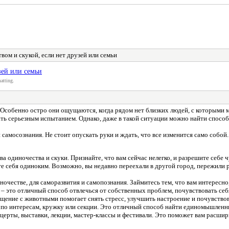
вом и скукой, если нет друзей или семьи
зей или семьи
atting.
 Особенно остро они ощущаются, когда рядом нет близких людей, с которыми 
ать серьезным испытанием. Однако, даже в такой ситуации можно найти способ
самосознания. Не стоит опускать руки и ждать, что все изменится само собой
а одиночества и скуки. Признайте, что вам сейчас нелегко, и разрешите себе ч
 себя одиноким. Возможно, вы недавно переехали в другой город, пережили р
очестве, для саморазвития и самопознания. Займитесь тем, что вам интересно,
 это отличный способ отвлечься от собственных проблем, почувствовать себ
ение с животными помогает снять стресс, улучшить настроение и почувство
по интересам, кружку или секции. Это отличный способ найти единомышленнико
церты, выставки, лекции, мастер-классы и фестивали. Это поможет вам расшири