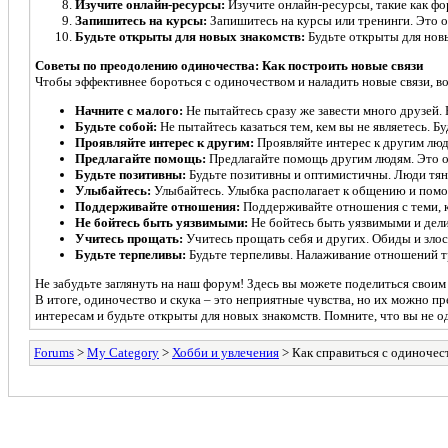
Изучите онлайн-ресурсы:
Изучите онлайн-ресурсы, такие как фо
Запишитесь на курсы:
Запишитесь на курсы или тренинги. Это о
Будьте открыты для новых знакомств:
Будьте открыты для новы
Советы по преодолению одиночества: Как построить новые связи
Чтобы эффективнее бороться с одиночеством и наладить новые связи, в
Начните с малого:
Не пытайтесь сразу же завести много друзей.
Будьте собой:
Не пытайтесь казаться тем, кем вы не являетесь. Б
Проявляйте интерес к другим:
Проявляйте интерес к другим люд
Предлагайте помощь:
Предлагайте помощь другим людям. Это о
Будьте позитивны:
Будьте позитивны и оптимистичны. Люди тяну
Улыбайтесь:
Улыбайтесь. Улыбка располагает к общению и помог
Поддерживайте отношения:
Поддерживайте отношения с теми, кт
Не бойтесь быть уязвимыми:
Не бойтесь быть уязвимыми и дели
Учитесь прощать:
Учитесь прощать себя и других. Обиды и зло
Будьте терпеливы:
Будьте терпеливы. Налаживание отношений т
Не забудьте заглянуть на наш форум! Здесь вы можете поделиться своим
В итоге, одиночество и скука – это неприятные чувства, но их можно п
интересам и будьте открыты для новых знакомств. Помните, что вы не о
Forums
>
My Category
>
Хобби и увлечения
> Как справиться с одиночест